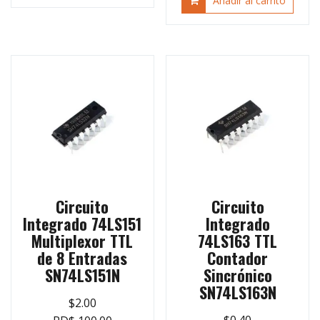
Añadir al carrito
Circuito
Circuito
Integrado 74LS151
Integrado
Multiplexor TTL
74LS163 TTL
de 8 Entradas
Contador
SN74LS151N
Sincrónico
SN74LS163N
$
2.00
$
0.40