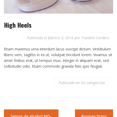
High Heels
Publicada el
febrero 3, 2016
por
Franklin Cordero
Etiam maximus urna interdum lacus suscipit dictum. Vestibulum
libero sem, sagittis in ex ut, volutpat tincidunt lorem. Vivamus sit
amet finibus erat, ut tempus risus. Integer in aliquam erat, sed
sollicitudin odio. Etiam commodo gravida felis quis feugiat.
Publicada en
Sin categorizar
Navegación
Sensor de alcohol MQ-
Russian Dress