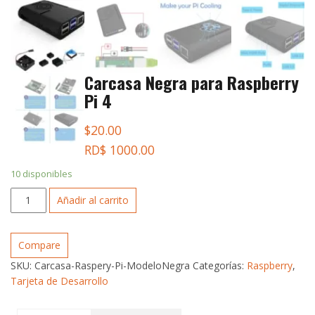
Carcasa Negra para Raspberry
Pi 4
$
20.00
RD$ 1000.00
10 disponibles
Carcasa
Añadir al carrito
Negra
para
Raspberry
Compare
Pi
SKU:
Carcasa-Raspery-Pi-ModeloNegra
Categorías:
Raspberry
,
4
Tarjeta de Desarrollo
cantidad