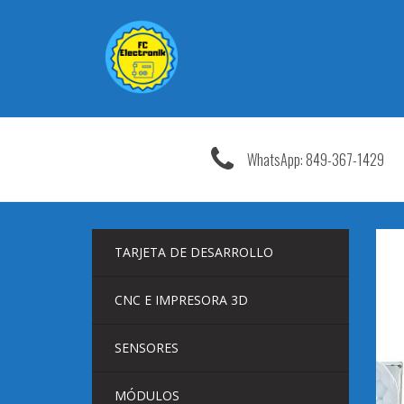
Saltar
al
contenido
WhatsApp: 849-367-1429
TARJETA DE DESARROLLO
CNC E IMPRESORA 3D
SENSORES
MÓDULOS