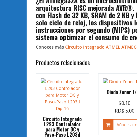
¿El ATmega32A es un microcontrolad
arquitectura RISC mejorada AVR®. 
con Flash de 32 KB, SRAM de 2 KB y 
solo ciclo de reloj, los dispositivo
instrucciones por segundo (MIPS) po
sistema optimizar el consumo de ene
Conoces más
Circuito Integrado ATMEL ATME
Productos relacionados
Diodo Zener 1
$
0.10
RD$ 5.00
Circuito Integrado
L293 Controlador
Añadir al c
para Motor DC y
Paso-Paso L203d