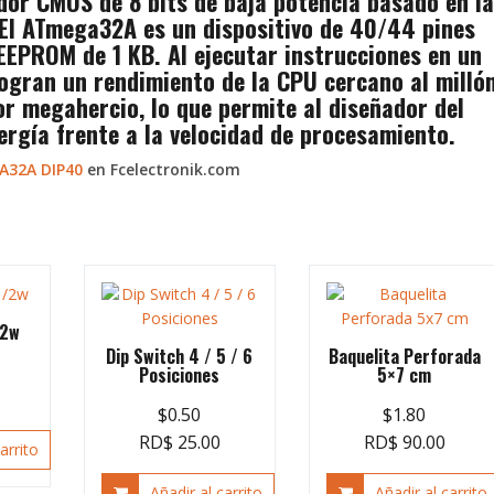
or CMOS de 8 bits de baja potencia basado en la
El ATmega32A es un dispositivo de 40/44 pines
EEPROM de 1 KB. Al ejecutar instrucciones en un
s logran un rendimiento de la CPU cercano al milló
r megahercio, lo que permite al diseñador del
rgía frente a la velocidad de procesamiento.
GA32A DIP40
en Fcelectronik.com
/2w
Dip Switch 4 / 5 / 6
Baquelita Perforada
Posiciones
5×7 cm
$
0.50
$
1.80
RD$ 25.00
RD$ 90.00
arrito
Añadir al carrito
Añadir al carrito