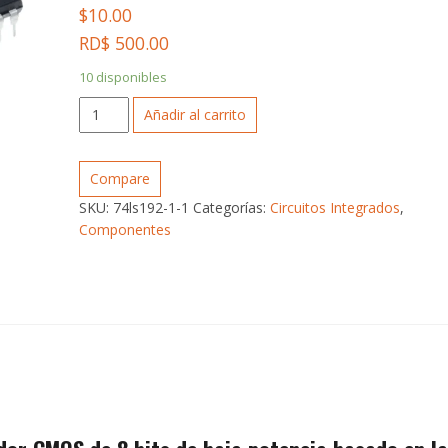
$
10.00
RD$ 500.00
10 disponibles
Circuito
Añadir al carrito
Integrado
ATMEL
ATMEGA32A
Compare
DIP40
SKU:
74ls192-1-1
Categorías:
Circuitos Integrados
,
cantidad
Componentes