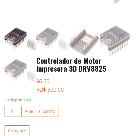
Controlador de Motor
Impresora 3D DRV8825
$
6.00
RD$ 300.00
50 disponibles
Controlador
Añadir al carrito
de
Motor
Impresora
Compare
3D