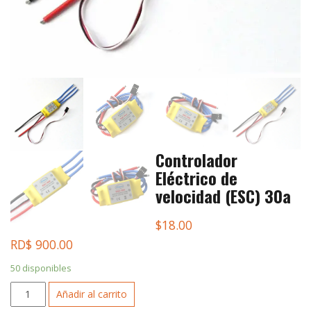
Controlador
Eléctrico de
velocidad (ESC) 30a
$
18.00
RD$ 900.00
50 disponibles
Controlador
Añadir al carrito
Eléctrico