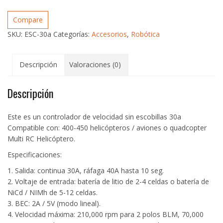
de
velocidad
Compare
(ESC)
SKU:
ESC-30a
Categorías:
Accesorios
,
Robótica
30a
cantidad
Descripción
Valoraciones (0)
Descripción
Este es un controlador de velocidad sin escobillas 30a
Compatible con: 400-450 helicópteros / aviones o quadcopter
Multi RC Helicóptero.
Especificaciones:
1. Salida: continua 30A, ráfaga 40A hasta 10 seg.
2. Voltaje de entrada: batería de litio de 2-4 celdas o batería de
NiCd / NIMh de 5-12 celdas.
3. BEC: 2A / 5V (modo lineal).
4. Velocidad máxima: 210,000 rpm para 2 polos BLM, 70,000