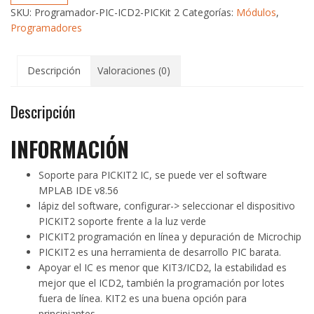
adaptador
SKU:
Programador-PIC-ICD2-PICKit 2
Categorías:
Módulos
,
de
Programadores
programación
PIC
ICD2
Descripción
Valoraciones (0)
PICKit
2
Descripción
cantidad
INFORMACIÓN
Soporte para PICKIT2 IC, se puede ver el software
MPLAB IDE v8.56
lápiz del software, configurar-> seleccionar el dispositivo
PICKIT2 soporte frente a la luz verde
PICKIT2 programación en línea y depuración de Microchip
PICKIT2 es una herramienta de desarrollo PIC barata.
Apoyar el IC es menor que KIT3/ICD2, la estabilidad es
mejor que el ICD2, también la programación por lotes
fuera de línea. KIT2 es una buena opción para
principiantes.