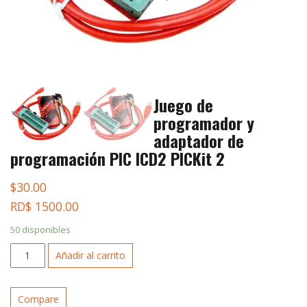
Juego de
programador y
adaptador de
programación PIC ICD2 PICKit 2
$
30.00
RD$ 1500.00
50 disponibles
Juego
Añadir al carrito
de
programador
y
Compare