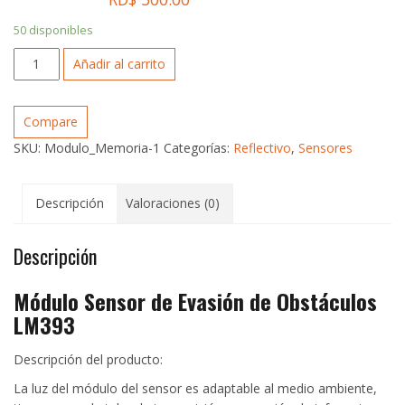
50 disponibles
Módulo
Añadir al carrito
Sensor
de
Evasión
Compare
de
SKU:
Modulo_Memoria-1
Categorías:
Reflectivo
,
Sensores
Obstáculos
LM393
cantidad
Descripción
Valoraciones (0)
Descripción
Módulo Sensor de Evasión de Obstáculos
LM393
Descripción del producto:
La luz del módulo del sensor es adaptable al medio ambiente,